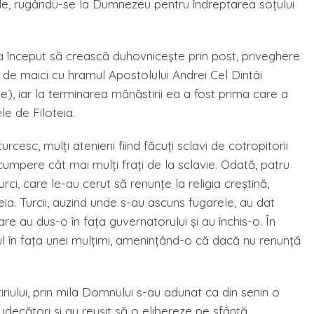
ile, rugându-se la Dumnezeu pentru îndreptarea soţului
a a început să crească duhovniceşte prin post, priveghere
e de maici cu hramul Apostolului Andrei Cel Dintâi
e), iar la terminarea mănăstirii ea a fost prima care a
e de Filoteia.
rcesc, mulţi atenieni fiind făcuţi sclavi de cotropitorii
ăscumpere cât mai mulţi fraţi de la sclavie. Odată, patru
urci, care le-au cerut să renunţe la religia creştină,
eia. Turcii, auzind unde s-au ascuns fugarele, au dat
care au dus-o în faţa guvernatorului şi au închis-o. În
ul în faţa unei mulţimi, ameninţând-o că dacă nu renunţă
iului, prin mila Domnului s-au adunat ca din senin o
udecători şi au reuşit să o elibereze pe sfântă.