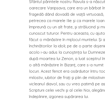
Sfântul părintele nostru Ravula s-a născut
oarecare Varipsava, care era un bărbat în
fragedă dând dovadă de viaţă virtuoasă, s
petrecea ca marele Ilie şi ca marele Ioan
împreună cu un alt frate, şi strălucind şi 
cunoscut tuturor. Pentru aceasta, cu ajutor
făcut o mănăstire în mijlocul muntelui. Şi a
închinătorilor la idoli; pe de o parte dojeni
acolo i-au adus la cunoştinţa lui Dumnezeu.
după moartea lui Zenon, a luat sceptrul îm
o altă mănăstire în Bizanţ, care s-a numit 
locuri. Acest fericit era osârduitor întru to
milostiv, iubitor de fraţi şi plin de milostiv
vicleanul diavol, sau cu vreo patimă pe as
Scripturii celei vechi şi al celei Noi, alegâ
îndeplinire, izgonea supărarea lui.