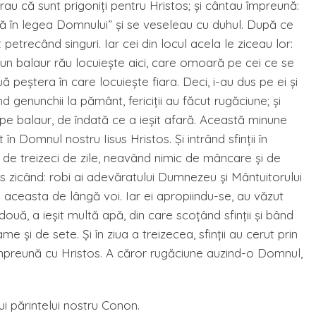
rau că sunt prigoniţi pentru Hristos; şi cântau împreună:
mblă în legea Domnului” şi se veseleau cu duhul. După ce
petrecând singuri. Iar cei din locul acela le ziceau lor:
că un balaur rău locuieşte aici, care omoară pe cei ce se
uă peştera în care locuieşte fiara. Deci, i-au dus pe ei şi
 genunchii la pământ, fericiţii au făcut rugăciune; şi
pe balaur, de îndată ce a ieşit afară. Această minune
 în Domnul nostru Iisus Hristos. Şi intrând sfinţii în
p de treizeci de zile, neavând nimic de mâncare şi de
s zicând: robi ai adevăratului Dumnezeu şi Mântuitorului
a aceasta de lângă voi. Iar ei apropiindu-se, au văzut
două, a ieşit multă apă, din care scoţând sfinţii şi bând
e şi de sete. Şi în ziua a treizecea, sfinţii au cerut prin
 împreună cu Hristos. A căror rugăciune auzind-o Domnul,
i părintelui nostru Conon.