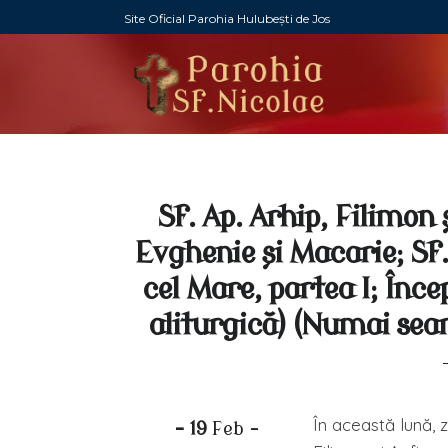
Site Oficial Parohia Hulubești de Jos
Sf. Ap. Arhip, Filimon ș
Evghenie și Macarie; Sf.
cel Mare, partea I; Încep
aliturgică) (Numai sear
În această lună, 
- 19
Feb -