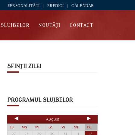
PERSONALITĂȚI
PREDICI
CALENDAR
SLUJBELOR
NOUTĂȚI
CONTACT
SFINȚII ZILEI
PROGRAMUL SLUJBELOR
August
Lu
Ma
Mi
Jo
Vi
Sâ
Du
27
28
29
30
31
1
2