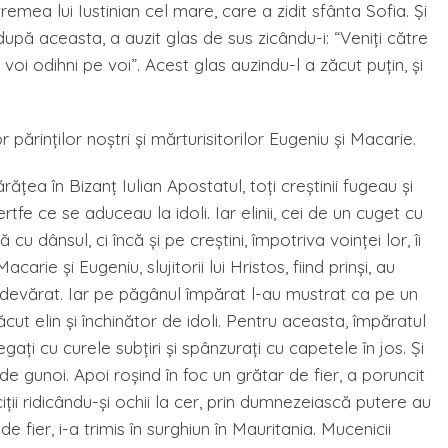
vremea lui Iustinian cel mare, care a zidit sfânta Sofia. Şi
 după aceasta, a auzit glas de sus zicându-i: “Veniţi către
 voi odihni pe voi”. Acest glas auzindu-l a zăcut puţin, şi
părinţilor noştri şi mărturisitorilor Eugeniu şi Macarie.
ţea în Bizanţ Iulian Apostatul, toţi creştinii fugeau şi
fe ce se aduceau la idoli. Iar elinii, cei de un cuget cu
u dânsul, ci încă şi pe creştini, împotriva voinţei lor, îi
arie şi Eugeniu, slujitorii lui Hristos, fiind prinşi, au
devărat. Iar pe păgânul împărat l-au mustrat ca pe un
făcut elin şi închinător de idoli. Pentru aceasta, împăratul
aţi cu curele subţiri şi spânzuraţi cu capetele în jos. Şi
e gunoi. Apoi roşind în foc un grătar de fier, a poruncit
ericiţii ridicându-şi ochii la cer, prin dumnezeiască putere au
de fier, i-a trimis în surghiun în Mauritania. Mucenicii