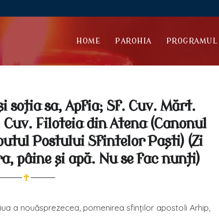
HOME
PAROHIA
PROGRAMUL 
i soția sa, Apfia; Sf. Cuv. Mărt.
 Cuv. Filoteia din Atena (Canonul
utul Postului Sfintelor Paști) (Zi
a, pâine și apă. Nu se fac nunți)
ziua a nouăsprezecea, pomenirea sfinţilor apostoli Arhip,