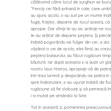
călătorind către locul de surghiun se bucu
“Fericiţi cei fără prihană în cale, care u
au ajuns acolo, s-au suit pe un munte înalt 
fugiţi, fraţilor, departe de locul acesta, 
apropie. Dar sfinţii le-au zis: arătaţi-ne no
le-au arătat de departe peştera. Şi plecând
îndată pogorându-se fulger din cer, a ars 
văzând-o cei de acolo, elini fiind, au crezut
peştera balaurului, au făcut rugăciuni tim
băutură. Iar după aceasta s-a auzit un gla
nostru Iisus Hristos, apropiaţi-vă de piatr
într-însa lumină şi despicându-se piatra în 
spre îndestulare, s-au uşurat îndată de foam
rugăciune să fie sloboziţi şi să petreacă
i-a mutat pe amândoi la Sine.
Tot în această zi, pomenirea preacuviosulu