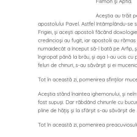
Filimon şi Apfia.
Aceştia au trăit p
apostolului Pavel. Astfel întâmplându-se 
Frigiei, şi aceşti apostoli făcând doxologie în
credincioşi au fugit, iar apostolii au rămas
numaidecât a început să-l bată pe Arfip, ş
îngropat până la brâu, şi aşa l-au ucis cu pie
feluri de chinuri, s-au săvârşit şi ei muceni
Tot în această zi, pomenirea sfinţilor muce
Aceştia stând înaintea ighemonului, şi neî
fost supuşi. Dar răbdând chinurile cu bucurie,
pline de hăţiş şi la sfârşit s-au săvârşit de
Tot în această zi, pomenirea preacuviosulu