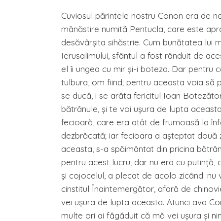
Cuviosul părintele nostru Conon era de nea
mănăstire numită Pentucla, care este apr
desăvârşita sihăstrie. Cum bunătatea lui m
Ierusalimului, sfântul a fost rânduit de a
el îi ungea cu mir şi-i boteza. Dar pentru c
tulbura, om fiind; pentru aceasta voia sã p
se ducă, i se arăta fericitul Ioan Botezăto
bătrânule, şi te voi uşura de lupta aceasta
fecioară, care era atât de frumoasă la înf
dezbrăcată; iar fecioara a aşteptat două z
aceasta, s-a spăimântat din pricina bătrân
pentru acest lucru; dar nu era cu putinţă, 
şi cojocelul, a plecat de acolo zicând: nu 
cinstitul Înaintemergător, afară de chinovie,
vei uşura de lupta aceasta. Atunci ava Co
multe ori ai făgăduit că mă vei uşura şi ni