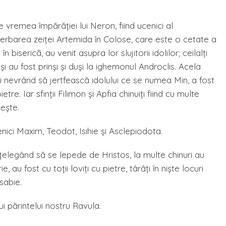
e vremea împărăţiei lui Neron, fiind ucenici al
serbarea zeiţei Artemida în Colose, care este o cetate a
 bisericã, au venit asupra lor slujitorii idolilor; ceilalţi
 şi au fost prinşi şi duşi la ighemonul Androclis. Acela
i nevrând să jertfească idolului ce se numea Min, a fost
tre. Iar sfinţii Filimon şi Apfia chinuiţi fiind cu multe
ceşte.
nici Maxim, Teodot, Isihie şi Asclepiodota.
nţelegând să se lepede de Hristos, la multe chinuri au
 au fost cu toţii loviţi cu pietre, târâţi în nişte locuri
 sabie.
i părintelui nostru Ravula.