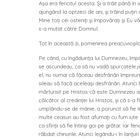
Aşa era fericitul acesta. Şi a trăit până în 
ajungând la optzeci de ani, şi trăind puţin
Mine toţi cei osteniţi şi împovăraţi şi Eu vă
s-a mutat către Domnul.
Tot în această zi, pomenirea preacuvioşilor 
Pe când, cu îngăduinţa lui Dumnezeu, împără
se ascundeau, ca să nu vadă spurcatele jert
el, nu numai că făceau desfrânări împreună c
sileau să facă aceleaşi desfrânări. Atunci Mac
mărturisit pe Hristos că este Dumnezeu a
călcător al credinţei lui Hristos, şi că s-a 
umplându-se de mânie, a poruncit să fie leg
multe ceasuri au fost afumaţi cu fum iute d
ca sfinţii să fie întinşi goi pe grătar. Iar f
răbdat chinurile. Atunci legându-i în lanţuri 