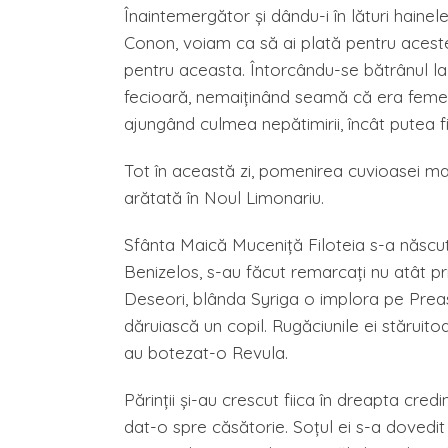
Înaintemergător şi dându-i în lături hainele,
Conon, voiam ca să ai plată pentru aceste 
pentru aceasta. Întorcându-se bătrânul la
fecioară, nemaiţinând seamă că era femeie.
ajungând culmea nepătimirii, încât putea f
Tot în această zi, pomenirea cuvioasei maic
arătată în Noul Limonariu.
Sfânta Maică Muceniţă Filoteia s-a născut î
Benizelos, s-au făcut remarcaţi nu atât pri
Deseori, blânda Syriga o implora pe Pr
dăruiască un copil. Rugăciunile ei stăruito
au botezat-o Revula.
Părinţii şi-au crescut fiica în dreapta cre
dat-o spre căsătorie. Soţul ei s-a dovedit 