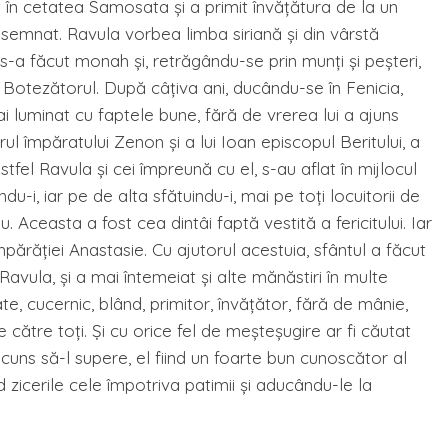
 în cetatea Samosata şi a primit învăţătura de la un
semnat. Ravula vorbea limba siriană şi din vârstă
-a făcut monah şi, retrăgându-se prin munţi şi peşteri,
 Botezătorul. După câţiva ani, ducându-se în Fenicia,
mai luminat cu faptele bune, fără de vrerea lui a ajuns
ul împăratului Zenon şi a lui Ioan episcopul Beritului, a
stfel Ravula şi cei împreună cu el, s-au aflat în mijlocul
ndu-i, iar pe de alta sfătuindu-i, mai pe toţi locuitorii de
 Aceasta a fost cea dintâi faptă vestită a fericitului. Iar
părăţiei Anastasie. Cu ajutorul acestuia, sfântul a făcut
Ravula, şi a mai întemeiat şi alte mănăstiri în multe
ate, cucernic, blând, primitor, învăţător, fără de mânie,
ire către toţi. Şi cu orice fel de meşteşugire ar fi căutat
cuns să-l supere, el fiind un foarte bun cunoscător al
nd zicerile cele împotriva patimii şi aducându-le la