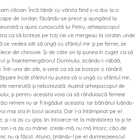
m cilician. Încă tânăr cu vârsta fiind s-a dus la o
oape de Iordan, făcându-se preot şi ajungând la
inunată a ajuns cunoscută lui Petru, arhiepiscopul
cesta ca să boteze pe toţi cei ce mergeau la Iordan, unde
ă se vedea silit să ungă cu sfântul mir şi pe femei, se
lece din chinovie. Şi de câte ori îşi punea în cuget ca să
rul şi Înaintemergătorul Domnului, zicându-i: rabdă,
. Într-una din zile, a venit ca să se boteze o tânără
ăţişare încât sfântul nu putea să o ungă cu sfântul mir,
ile nemiruită şi nebotezată. Auzind arhiepiscopul de
ului, şi pentru aceasta voia ca să rânduiască femeie
căci nimeni nu ar fi îngăduit aceasta. Iar bătrânul luându-
voi mai sta în locul acesta. Dar l-a întâmpinat pe el
 şi i-a zis cu glas lin: întoarce-te la mănăstirea ta şi te
non i-a zis cu mânie: crede-mă, nu mă întorc; căci de
mic nu ai făcut. Atunci, ţinându-l pe el dumnezeiescul