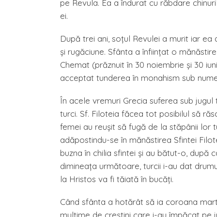
pe Revula. Ea a îndurat cu răbdare chinur
ei.
După trei ani, soţul Revulei a murit iar e
şi rugăciune. Sfânta a înfiinţat o mănăstir
Chemat (prăznuit în 30 noiembrie şi 30 iuni
acceptat tunderea în monahism sub numel
În acele vremuri Grecia suferea sub jugul tu
turci. Sf. Filoteia făcea tot posibilul să r
femei au reuşit să fugă de la stăpânii lor t
adăpostindu-se în mănăstirea Sfintei Filot
buzna în chilia sfintei şi au bătut-o, după 
dimineaţa următoare, turcii i-au dat drum
la Hristos va fi tăiată în bucăţi.
Când sfânta a hotărât să ia coroana martir
mulţime de creştini care i-au împăcat pe j