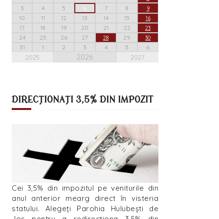
3
4
5
6
7
8
9
10
11
12
13
14
15
16
17
18
19
20
21
22
23
24
25
26
27
29
28
30
31
1
2
3
4
5
6
2026
2025
2027
DIRECȚIONAȚI 3,5% DIN IMPOZIT
Cei 3,5% din impozitul pe veniturile din
anul anterior mearg direct în visteria
statului. Alegeți Parohia Hulubești de
Jos pentru a redirecționa 3,5% din