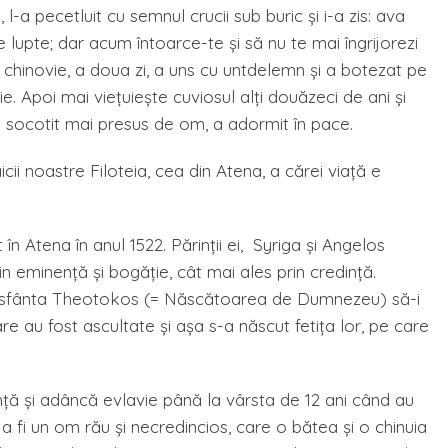
 l-a pecetluit cu semnul crucii sub buric şi i-a zis: ava
lupte; dar acum întoarce-te şi să nu te mai îngrijorezi
 chinovie, a doua zi, a uns cu untdelemn şi a botezat pe
 Apoi mai vieţuieşte cuviosul alţi douăzeci de ani şi
i socotit mai presus de om, a adormit în pace.
ii noastre Filoteia, cea din Atena, a cărei viaţă e
n Atena în anul 1522. Părinţii ei, Syriga şi Angelos
n eminenţă şi bogăţie, cât mai ales prin credinţă.
easfânta Theotokos (= Născătoarea de Dumnezeu) să-i
are au fost ascultate şi aşa s-a născut fetiţa lor, pe care
dinţă şi adâncă evlavie până la vârsta de 12 ani când au
a fi un om rău şi necredincios, care o bătea şi o chinuia