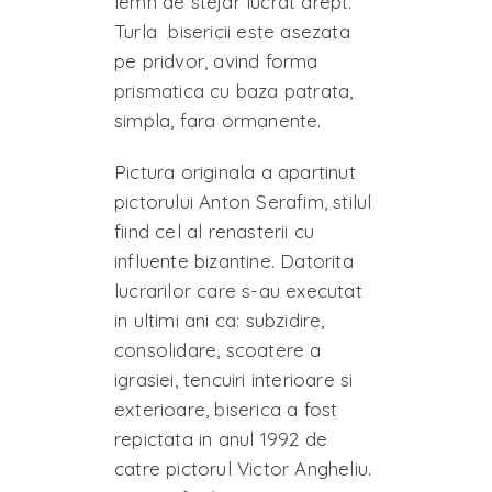
lemn de stejar lucrat drept.
Turla bisericii este asezata
pe pridvor, avind forma
prismatica cu baza patrata,
simpla, fara ormanente.
Pictura originala a apartinut
pictorului Anton Serafim, stilul
fiind cel al renasterii cu
influente bizantine. Datorita
lucrarilor care s-au executat
in ultimi ani ca: subzidire,
consolidare, scoatere a
igrasiei, tencuiri interioare si
exterioare, biserica a fost
repictata in anul 1992 de
catre pictorul Victor Angheliu.