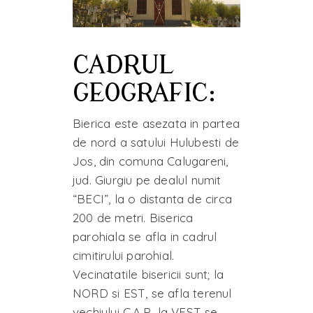
CADRUL
GEOGRAFIC:
Bierica este asezata in partea
de nord a satului Hulubesti de
Jos, din comuna Calugareni,
jud. Giurgiu pe dealul numit
“BECI”, la o distanta de circa
200 de metri. Biserica
parohiala se afla in cadrul
cimitirului parohial.
Vecinatatile bisericii sunt; la
NORD si EST, se afla terenul
vechiului C.A.P., la VEST se