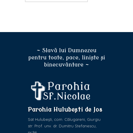
~ Slavă lui Dumnezeu
pentru toate, pace, liniște și
binecuvântare ~
Parohia Hulubești de Jos
Sat Hulubești, com. Călugareni, Giurgiu
str: Prof. unv. dr. Dumitru Stefanescu,
nr.96