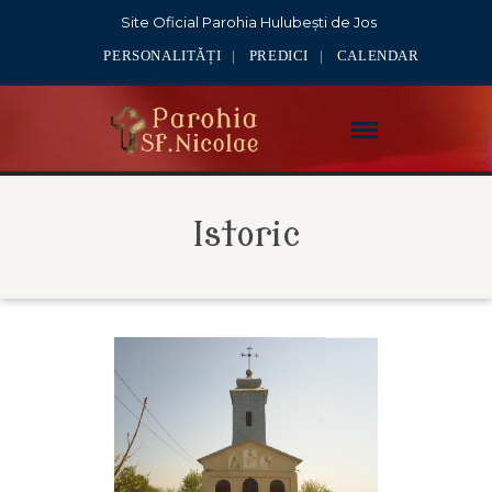
Site Oficial Parohia Hulubești de Jos
PERSONALITĂȚI
PREDICI
CALENDAR
Istoric