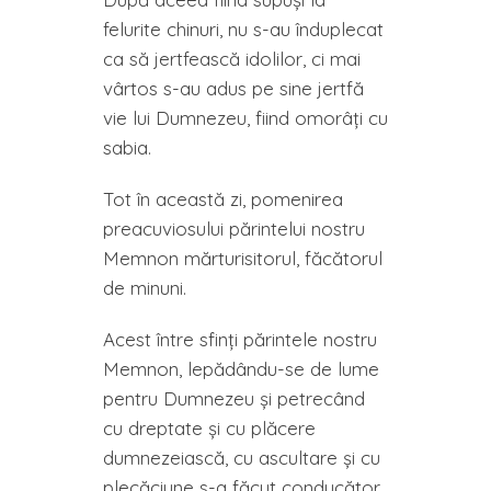
felurite chinuri, nu s-au înduplecat
ca să jertfească idolilor, ci mai
vârtos s-au adus pe sine jertfă
vie lui Dumnezeu, fiind omorâţi cu
sabia.
Tot în această zi, pomenirea
preacuviosului părintelui nostru
Memnon mărturisitorul, făcătorul
de minuni.
Acest între sfinţi părintele nostru
Memnon, lepădându-se de lume
pentru Dumnezeu şi petrecând
cu dreptate şi cu plăcere
dumnezeiască, cu ascultare şi cu
plecăciune s-a făcut conducător