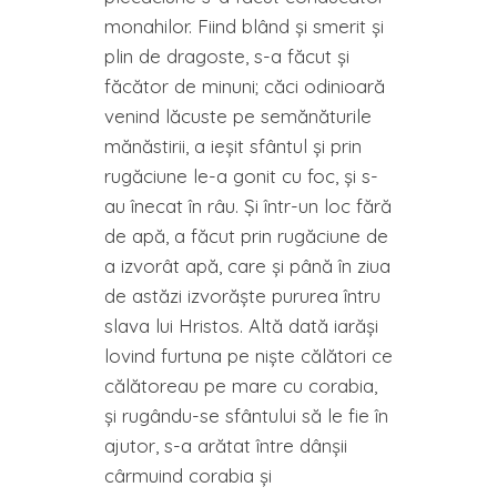
monahilor. Fiind blând şi smerit şi
plin de dragoste, s-a făcut şi
făcător de minuni; căci odinioară
venind lăcuste pe semănăturile
mănăstirii, a ieşit sfântul şi prin
rugăciune le-a gonit cu foc, şi s-
au înecat în râu. Şi într-un loc fără
de apă, a făcut prin rugăciune de
a izvorât apă, care şi până în ziua
de astăzi izvorăşte pururea întru
slava lui Hristos. Altă dată iarăşi
lovind furtuna pe nişte călători ce
călătoreau pe mare cu corabia,
şi rugându-se sfântului să le fie în
ajutor, s-a arătat între dânşii
cârmuind corabia şi