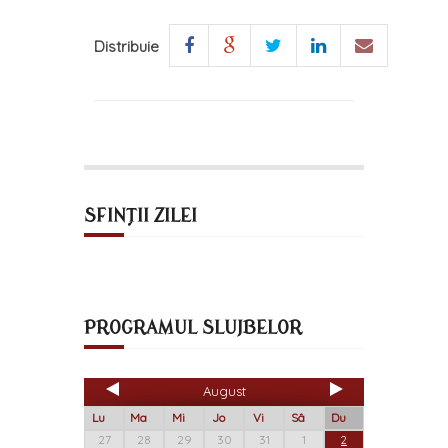
Distribuie
SFINȚII ZILEI
PROGRAMUL SLUJBELOR
August
Lu
Ma
Mi
Jo
Vi
Sâ
Du
27
28
29
30
31
1
2