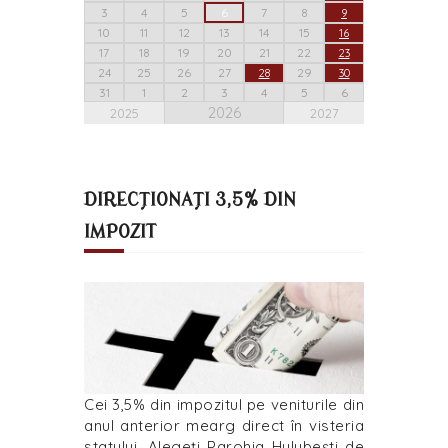
3
4
5
6
7
8
9
10
11
12
13
14
15
16
17
18
19
20
21
22
23
24
25
26
27
29
28
30
31
1
2
3
4
5
6
2026
2025
2027
DIRECȚIONAȚI 3,5% DIN
IMPOZIT
Cei 3,5% din impozitul pe veniturile din
anul anterior mearg direct în visteria
statului. Alegeți Parohia Hulubești de