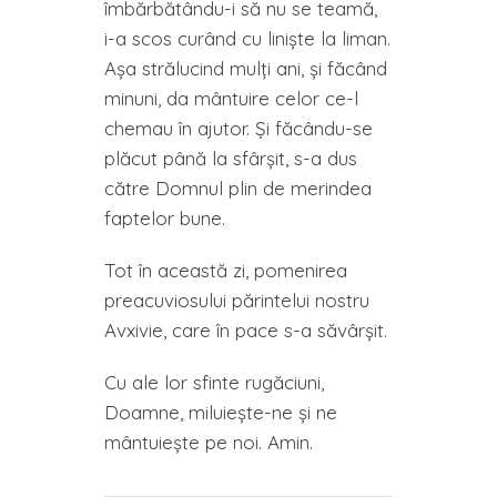
îmbărbătându-i să nu se teamă,
i-a scos curând cu linişte la liman.
Aşa strălucind mulţi ani, şi făcând
minuni, da mântuire celor ce-l
chemau în ajutor. Şi făcându-se
plăcut până la sfârşit, s-a dus
către Domnul plin de merindea
faptelor bune.
Tot în această zi, pomenirea
preacuviosului părintelui nostru
Avxivie, care în pace s-a săvârşit.
Cu ale lor sfinte rugăciuni,
Doamne, miluieşte-ne şi ne
mântuieşte pe noi. Amin.