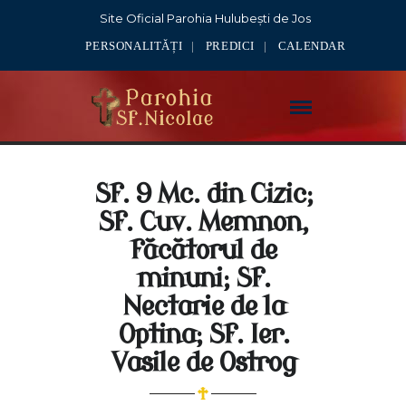
Site Oficial Parohia Hulubești de Jos
PERSONALITĂȚI
PREDICI
CALENDAR
Sf. 9 Mc. din Cizic;
Sf. Cuv. Memnon,
făcătorul de
minuni; Sf.
Nectarie de la
Optina; Sf. Ier.
Vasile de Ostrog