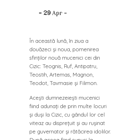
- 29
Apr -
În această lună, în ziua a
douăzeci şi noua, pomenirea
sfinţilor nouă mucenici cei din
Cizic: Teognis, Ruf, Antipatru,
Teostih, Artemas, Magnon,
Teodot, Tavmasie şi Filimon.
Aceşti dumnezeieşti mucenici
fiind adunaţi de prin multe locuri
şi duşi la Cizic, cu gândul lor cel
viteaz au dispreţuit şi au ruşinat
pe guvernator şi rătăcirea idolilor.
După aceea fiind supuşi la