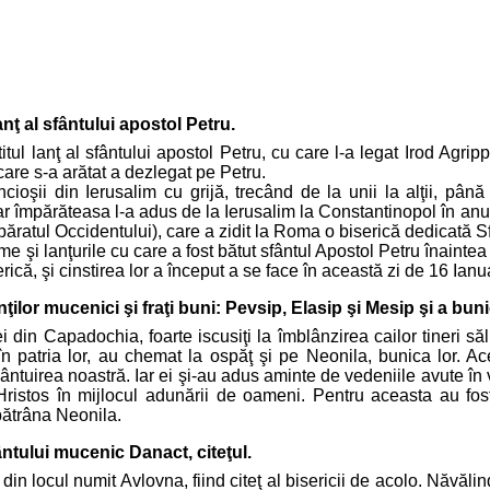
anţ al sfântului apostol Petru.
itul lanţ al sfântului apostol Petru, cu care l-a legat Irod Agr
 care s-a arătat a dezlegat pe Petru.
incioşii din Ierusalim cu grijă, trecând de la unii la alţii, pâ
ar împărăteasa l-a adus de la Ierusalim la Constantinopol în anul
păratul Occidentului), care a zidit la Roma o biserică dedicată Sfâ
 şi lanţurile cu care a fost bătut sfântul Apostol Petru înainte
rică, şi cinstirea lor a început a se face în această zi de 16 Ianu
ţilor mucenici şi fraţi buni: Pevsip, Elasip şi Mesip şi a buni
ei din Capadochia, foarte iscusiţi la îmblânzirea cailor tineri săl
n patria lor, au chemat la ospăţ şi pe Neonila, bunica lor. Ace
uirea noastră. Iar ei şi-au adus aminte de vedeniile avute în vi
 Hristos în mijlocul adunării de oameni. Pentru aceasta au fost
 bătrâna Neonila.
ântului mucenic Danact, citeţul.
 din locul numit Avlovna, fiind citeţ al bisericii de acolo. Năvălin