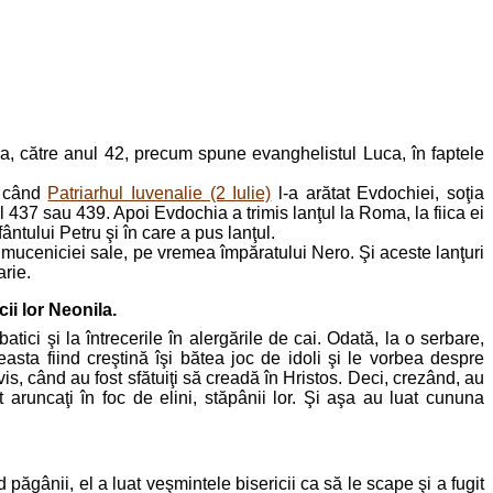
ippa, către anul 42, precum spune evanghelistul Luca, în faptele
nă când
Patriarhul Iuvenalie (2 Iulie)
l-a arătat Evdochiei, soţia
 437 sau 439. Apoi Evdochia a trimis lanţul la Roma, la fiica ei
ntului Petru şi în care a pus lanţul.
a muceniciei sale, pe vremea împăratului Nero. Şi aceste lanţuri
arie.
cii lor Neonila.
batici şi la întrecerile în alergările de cai. Odată, la o serbare,
asta fiind creştină îşi bătea joc de idoli şi le vorbea despre
s, când au fost sfătuiţi să creadă în Hristos. Deci, crezând, au
 aruncaţi în foc de elini, stăpânii lor. Şi aşa au luat cununa
d păgânii, el a luat veşmintele bisericii ca să le scape şi a fugit