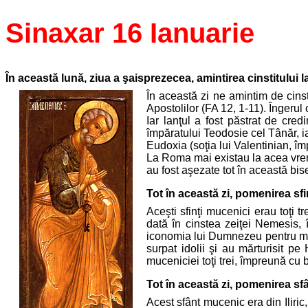
Sinaxar 16 Ianuarie
În această lună, ziua a şaisprezecea, amintirea cinstitului l
În această zi ne amintim de cinst
Apostolilor (FA 12, 1-11). Îngerul
Iar lanţul a fost păstrat de cred
împăratului Teodosie cel Tânăr, i
Eudoxia (soţia lui Valentinian, îm
La Roma mai existau la acea vreme
au fost aşezate tot în această bise
Tot în această zi, pomenirea sfin
Aceşti sfinţi mucenici erau toţi tr
dată în cinstea zeiţei Nemesis, î
iconomia lui Dumnezeu pentru mânt
surpat idolii şi au mărturisit pe
muceniciei toţi trei, împreună cu
Tot în această zi, pomenirea sf
Acest sfânt mucenic era din Iliric,