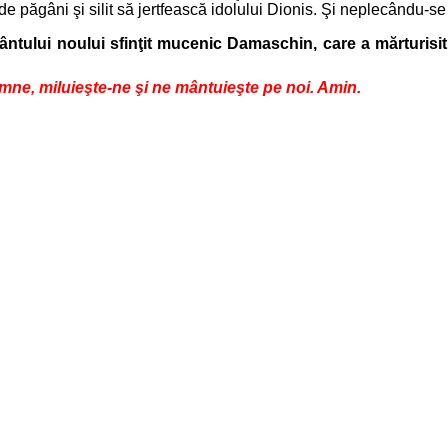
s de păgâni şi silit să jertfească idolului Dionis. Şi neplecându-s
fântului noului sfinţit mucenic Damaschin, care a mărturisit
amne, miluieşte-ne şi ne mântuieşte pe noi. Amin.